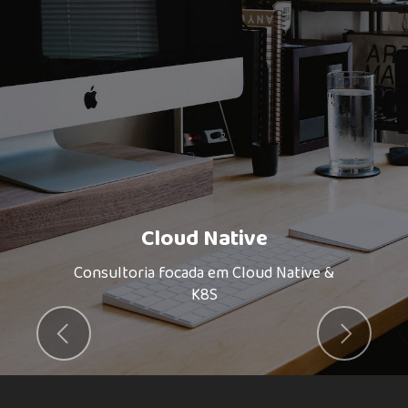
Cloud Native
Consultoria focada em Cloud Native &
K8S
Previous
Next